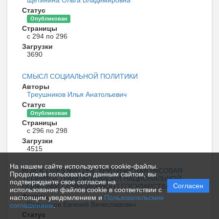
Статус
Опубликован
Страницы
с 294 по 296
Загрузки
3690
СМЫСЛ СОЦИАЛЬНОЙ ПОЛИТИКИ
Авторы
Треушников Илья Анатольевич
Статус
Опубликован
Страницы
с 296 по 298
Загрузки
4515
На нашем сайте используются cookie-файлы.
BLACK LIVES MATTER, КРИТИЧЕСКАЯ РАСОВАЯ
Продолжая пользоваться данным сайтом, вы
ТЕОРИЯ И ТРАНСФОРМАЦИЯ НАЦИОНАЛЬНОЙ
подтверждаете свое согласие на
Согласен
ПОЛИТИКИ СОВРЕМЕННОГО ГОСУДАРСТВА
использование файлов cookie в соответствии с
Авторы
настоящим уведомлением и
Пользовательским
Сальников Евгений Вячеславович
соглашением
.
Статус