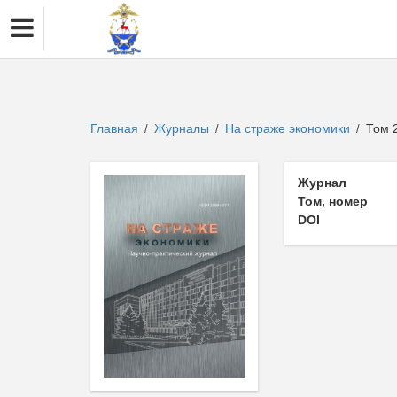
Главная
Журналы
На страже экономики
Том 2
/
/
/
Журнал
Том, номер
DOI