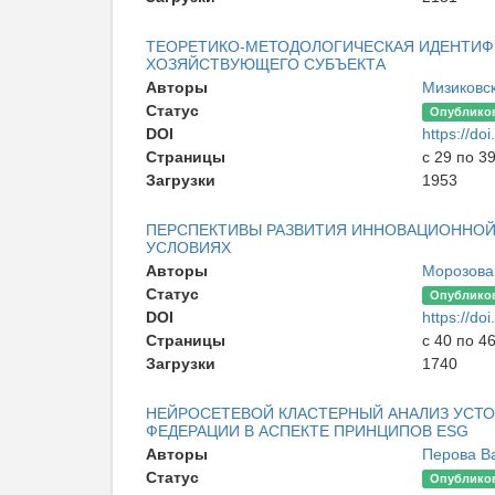
ТЕОРЕТИКО-МЕТОДОЛОГИЧЕСКАЯ ИДЕНТИФИ
ХОЗЯЙСТВУЮЩЕГО СУБЪЕКТА
Авторы
Мизиковс
Статус
Опублико
DOI
https://d
Страницы
с 29 по 3
Загрузки
1953
ПЕРСПЕКТИВЫ РАЗВИТИЯ ИННОВАЦИОННОЙ
УСЛОВИЯХ
Авторы
Морозова
Статус
Опублико
DOI
https://d
Страницы
с 40 по 4
Загрузки
1740
НЕЙРОСЕТЕВОЙ КЛАСТЕРНЫЙ АНАЛИЗ УСТ
ФЕДЕРАЦИИ В АСПЕКТЕ ПРИНЦИПОВ ESG
Авторы
Перова В
Статус
Опублико