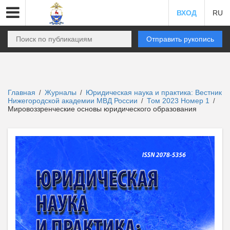
ВХОД
RU
Отправить рукопись
Главная
Журналы
Юридическая наука и практика: Вестник
/
/
Нижегородской академии МВД России
Том 2023 Номер 1
/
/
Мировоззренческие основы юридического образования