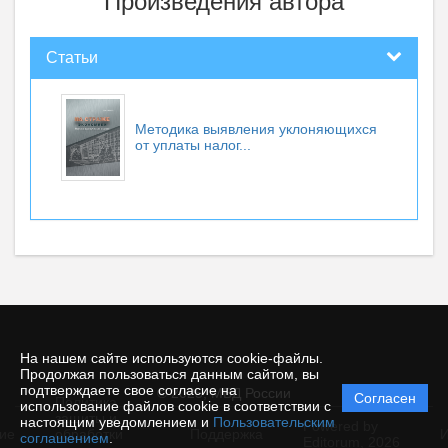
Произведения автора
Статьи
Методика выявления уклоняющихся
от уплаты налог...
На нашем сайте используются cookie-файлы.
Продолжая пользоваться данным сайтом, вы
подтверждаете свое согласие на
© 2025, МВД России
Согласен
Политика
использование файлов cookie в соответствии с
защиты и
настоящим уведомлением и
Пользовательским
Powered by
ие
обработки
Поддержка
И
соглашением
.
Editorum,
2026