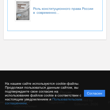
Роль конституционного права России
в современно...
На нашем сайте используются cookie-файлы.
Продолжая пользоваться данным сайтом, вы
подтверждаете свое согласие на
© 2025, МВД России
Согласен
Политика
использование файлов cookie в соответствии с
защиты и
настоящим уведомлением и
Пользовательским
Powered by
ие
обработки
Поддержка
И
соглашением
.
Editorum,
2026
персональных