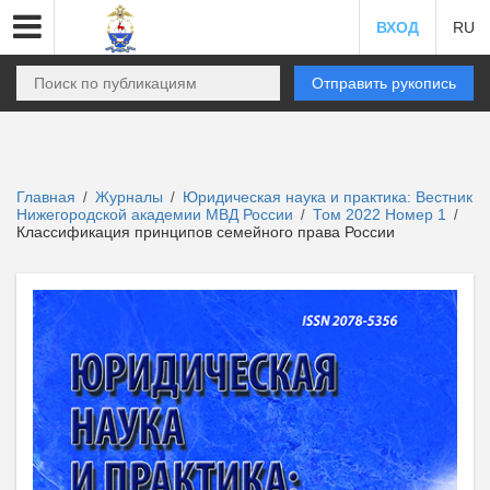
ВХОД
RU
Отправить рукопись
Главная
Журналы
Юридическая наука и практика: Вестник
/
/
Нижегородской академии МВД России
Том 2022 Номер 1
/
/
Классификация принципов семейного права России