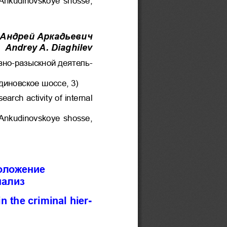
 Андрей Аркадьевич
Andrey A. Diaghilev
вно-разыскной деятель-
диновское шоссе, 3)
arch activity of internal 
 Ankudinovskoye shosse, 
оложение 
нализ
-
n the criminal hier