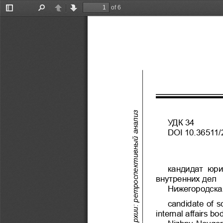
of 6
Toggle
Find
Previous
Next
Sidebar
УДК 34
DOI 10.36511/
кандидат  юри
внутренних дел
Нижегородска
сandidate of sc
internal affairs bo
Nizhny Novgoro