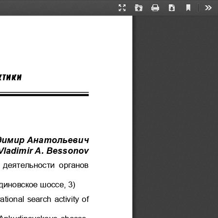
Current
Presentation
Open
Print
Download
Too
View
Mode
КТИКИ
димир Анатольевич
Vladimir A. Bessonov
 деятельности  органов 
диновское шоссе, 3)
tional search activity of 
 Ankudinovskoye shosse, 