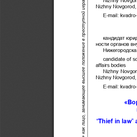
Ȼессонов В.Ⱥ., Дягилев Ⱥ.Ⱥ. «Вор в законе» как лицо, занимающее высшее положение в преступной иерархии ретроспективный анализ
Nizhny Novgorod,
E-mail: kvadr
кандидат юрид
ности органов вн
Нижегородска
сandidate of sc
affairs bodies
Nizhny Novgoro
Nizhny Novgorod,
E-mail: kvadr
«Во
“
Thief in law
”
 