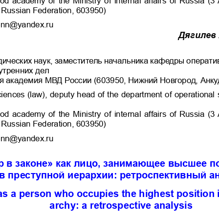
 Russian Federation, 603950)
o-nn@yandex.ru
Дягилев
ических наук, заместитель начальника кафедры операти
утренних дел
я академия МВД России (603950, Нижний Новгород, Анку
iences (law), deputy head of the department of operational se
d academy of the Ministry of internal affairs of Russia (3
 Russian Federation, 603950)
o-nn@yandex.ru
р в законе» как лицо, занимающее высшее п
в преступной иерархии: ретроспективный а
as a person who occupies the highest position i
archy: a retrospective analysis