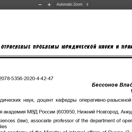
Zoom
Zoom
Out
In
ОТРАСЛЕВЫЕ ПРОБЛЕМЫ ЮРИДИЧЕСКОЙ НАУКИ И ПРА
2078-5356-2020-4-42-47
Бессонов Вла
дических  наук,  доцент  кафедры  оперативно-разыскной 
я академия МВД России (603950, Нижний Новгород, Анку
iences (law), associate professor of the department of opera
dies
d academy of the Ministry of internal affairs of Russia (3