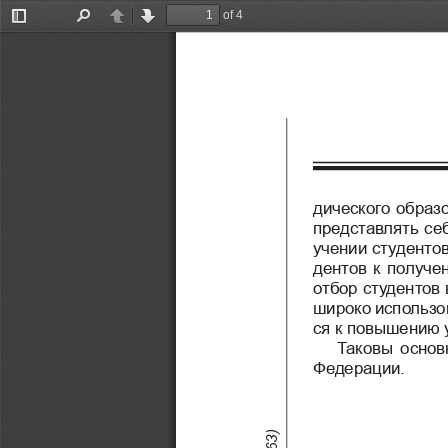
of 4
Toggle
Find
Previous
Next
Sidebar
дического образо
представлять се
учении студенто
дентов к получе
отбор студентов 
широко использов
ся к повышению 
Таковы основ
Федерации.