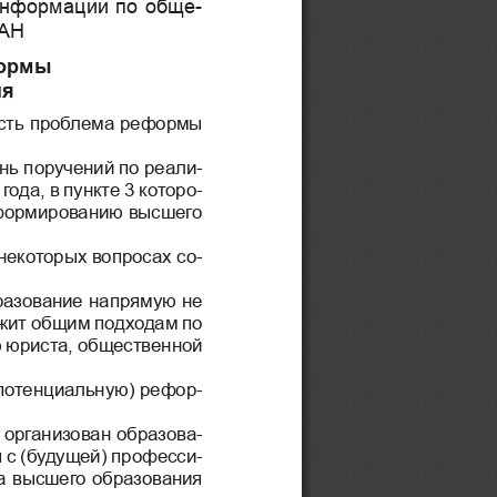
информации по обще-
РАН
ормы 
ня
сть проблема реформы 
нь поручений по реали-
 года, в пункте 3 которо-
формированию высшего 
некоторых вопросах со-
разование напрямую не 
жит общим подходам по 
 юриста, общественной 
(потенциальную) рефор-
 организован образова-
 с (будущей) професси-
а высшего образования 