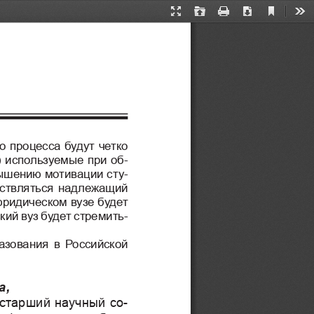
Current
Presentation
Open
Print
Download
Too
View
Mode
о процесса будут четко 
) используемые при об-
ышению мотивации сту-
ствляться надлежащий 
 юридическом вузе будет 
кий вуз будет стремить-
а
зования в Российской 
а
,
 старший научный со-