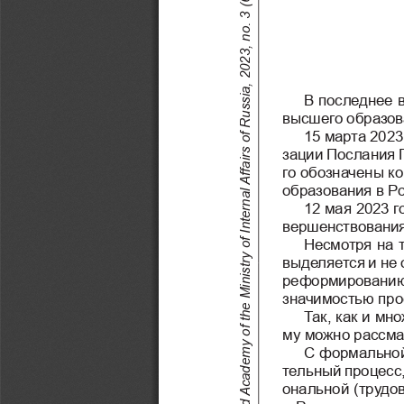
Legal Science and Practice: Journal of Nizhny Novgorod Academy of the Ministry of Internal Affairs of Russia, 2023, no. 3 (63)
В последнее в
высшего образов
15 марта 202
зации Послания 
го обозначены ко
образования в Р
12 мая 2023 г
вершенствования
Несмотря на 
выделяется и не 
реформированию,
значимостью про
Так, как и мн
му можно рассма
С формальной 
тельный процесс, 
ональной (трудо