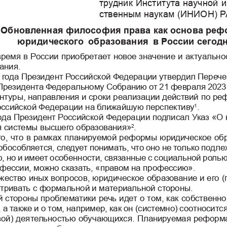
трудник Института научной 
ственным наукам (ИНИОН) 
Обновленная философия права как основа реф
юридического образования в России сегод
ремя в России приобретает новое значение и актуаль
но
ания.
3 года Президент Российской Федерации утвердил Пере
че
Президента Федеральному Собранию от 21 февраля 2
023
нтуры, направления и сроки реализации действий 
по ре
оссийской Федерации на ближайшую перспективу
.
1
ода Президент Российской Федерации подписал Указ «
О 
 системы высшего образования»
. 
2
то, что в рамках планируемой реформы юридическое об
обособляется, следует понимать, что оно не толь
ко подле
 но и имеет особенности, связанные с социальной 
ролью
фессии, можно сказать, «правом на профессию». 
ожество иных вопросов, юридическое образование и е
го 
тривать с формальной и материальной стороны.
стороны проблематики речь идет о том, как собствен
но
а также и о том, например, как он (системно) с
оотносится
вой) деятельностью обучающихся. Планируемая рефо
рм