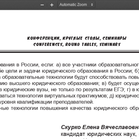
Zoom
Zoom
Out
In
ÊÎÍÔÅÐÅÍÖÈè, ÊÐÓÃËÛÅ ÑÒÎËÛ, ÑÅÌÈÍÀÐÛ
Conferences, round tables, seminars
вания в России, если: а) все участники образова
тельног
бе цели и задачи юридического образования в Росс
ии; б
в образовательные технологии будут способствоват
ь пов
нию высшего юридического образования; в) будет о
суще
в юридические вузы, не только по результатам ЕГ
Э; г) в
аться технология виртуальных практикумов; д) юр
идичес
уровня квалификации преподавателей.
ные технологии повышения качества юридического обр
Скурко
Елена
Вячеславовн
кандидат юридических наук,